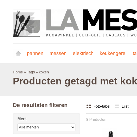
pannen
messen
elektrisch
keukengerei
ta
Home
»
Tags
»
koken
Producten getagd met ko
De resultaten filteren
Foto-tabel
Lijst
Merk
8 Producten