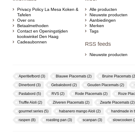
Privacy Policy La Mesa Koken &
Alle producten
Tafelen
Nieuwste producten
Over ons
Aanbiedingen
Betaalmethoden
Merken
Contact en Openingstijden
Tags
kookwinkel Den Haag
Cadeaubonnen
RSS feeds
Nieuwste producten
Aperitiefbord
(3)
Blauwe Placemats
(2)
Bruine Placemats
(2
Dinerbord
(3)
Gebaksbord
(2)
Gouden Placemats
(2)
Pastabord
(5)
RVS
(2)
Rode Placemats
(2)
Roze Pla
Truffle Aïoli
(2)
Zilveren Placemats
(2)
Zwarte Placemats
(2)
gourmet series
(5)
habanero mango Aïoli
(2)
handmade in 
raspen
(8)
roasting pan
(3)
scanpan
(3)
slowcooken
(