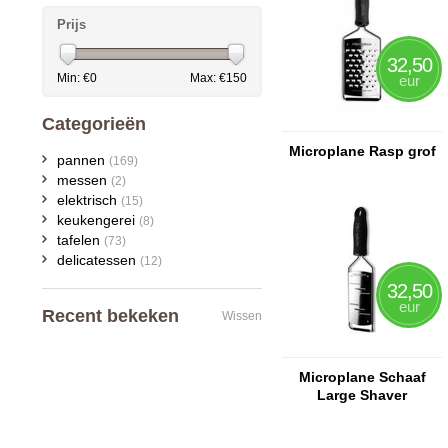
Prijs
32,50
Min: €
0
Max: €
150
eur
Categorieën
Microplane Rasp grof
pannen
(169)
messen
(2)
elektrisch
(15)
keukengerei
(8)
tafelen
(73)
delicatessen
(12)
32,50
eur
Recent bekeken
Wissen
Microplane Schaaf
Large Shaver