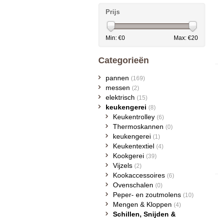
Prijs
Min: €
0
Max: €
20
Categorieën
pannen
(169)
messen
(2)
elektrisch
(15)
keukengerei
(8)
Keukentrolley
(6)
Thermoskannen
(0)
keukengerei
(1)
Keukentextiel
(4)
Kookgerei
(39)
Vijzels
(2)
Kookaccessoires
(6)
Ovenschalen
(0)
Peper- en zoutmolens
(10)
Mengen & Kloppen
(4)
Schillen, Snijden &