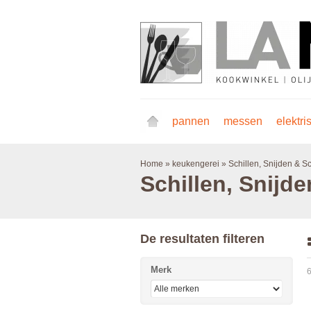
pannen
messen
elektri
Home
»
keukengerei
»
Schillen, Snijden & 
Schillen, Snijd
De resultaten filteren
Merk
6