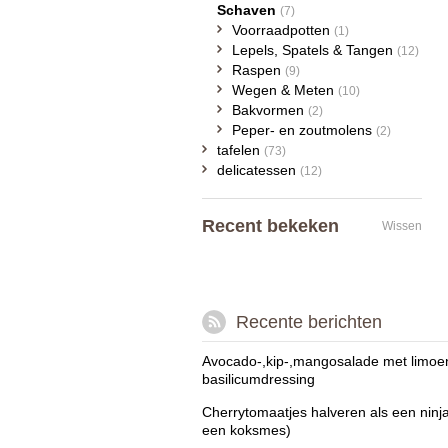
Schaven
(7)
Voorraadpotten
(1)
Lepels, Spatels & Tangen
(12)
Raspen
(9)
Wegen & Meten
(10)
Bakvormen
(2)
Peper- en zoutmolens
(2)
tafelen
(73)
delicatessen
(12)
Recent bekeken
Wissen
Recente berichten
Avocado-,kip-,mangosalade met limoe
basilicumdressing
Cherrytomaatjes halveren als een ninj
een koksmes)