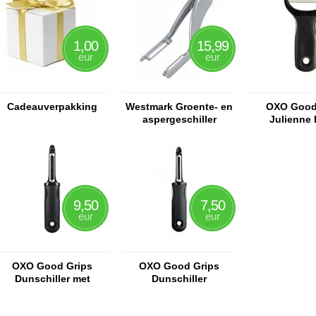
1,00
15,99
eur
eur
Cadeauverpakking
Westmark Groente- en
OXO Good
aspergeschiller
Julienne 
9,50
7,50
eur
eur
OXO Good Grips
OXO Good Grips
Dunschiller met
Dunschiller
gekarteld mes