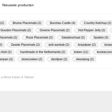
Nieuwste producten
s
(2)
Bruine Placemats
(2)
Bunzlau Castle
(4)
Country Ketchup
(2)
Gouden Placemats
(2)
Groene Placemats
(2)
Hot Pepper Jelly
(2)
Placemats
(2)
Roze Placemats
(2)
Saladeschaal
(2)
Spatels
(3)
2)
Zwarte Placemats
(2)
anti-aanbak
(2)
braadpan
(2)
braa
 Aïoli
(2)
handmade in the Netherlands
(2)
koken
(11)
kookacces
canpan
(3)
slowcooken
(2)
stoofpan
(2)
vleestang
(2)
 La Mesa Koken & Tafelen