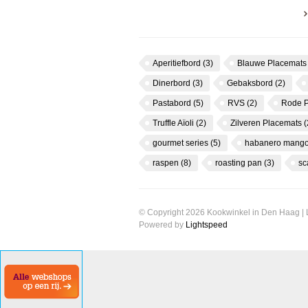
Aperitiefbord
(3)
Blauwe Placemat
Dinerbord
(3)
Gebaksbord
(2)
Pastabord
(5)
RVS
(2)
Rode 
Truffle Aïoli
(2)
Zilveren Placemats
(
gourmet series
(5)
habanero mango
raspen
(8)
roasting pan
(3)
s
© Copyright 2026 Kookwinkel in Den Haag |
Powered by
Lightspeed