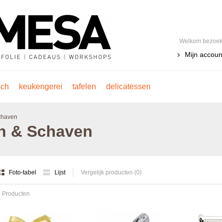
Welkom bezoeke
Mijn accoun
sch
keukengerei
tafelen
delicatessen
Schaven
en & Schaven
Foto-tabel
Lijst
Vergelijk producten (0)
 Producten