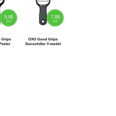
9,95
7,95
eur
eur
 Grips
OXO Good Grips
Peeler
Dunschiller Y-model