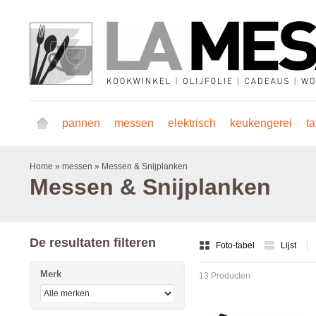
pannen
messen
elektrisch
keukengerei
ta
Home
»
messen
»
Messen & Snijplanken
Messen & Snijplanken
De resultaten filteren
Foto-tabel
Lijst
Merk
13 Producten