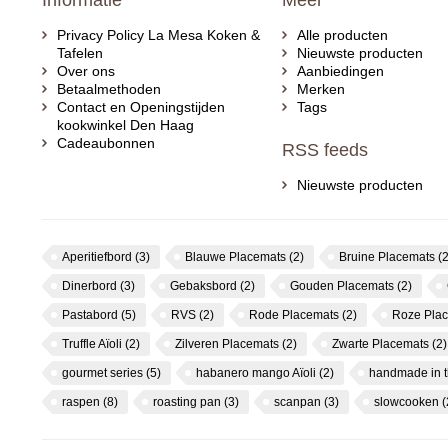
Informatie
Meer
Privacy Policy La Mesa Koken &
Alle producten
Tafelen
Nieuwste producten
Over ons
Aanbiedingen
Betaalmethoden
Merken
Contact en Openingstijden
Tags
kookwinkel Den Haag
Cadeaubonnen
RSS feeds
Nieuwste producten
Aperitiefbord
(3)
Blauwe Placemats
(2)
Bruine Placemats
(2
Dinerbord
(3)
Gebaksbord
(2)
Gouden Placemats
(2)
Pastabord
(5)
RVS
(2)
Rode Placemats
(2)
Roze Pla
Truffle Aïoli
(2)
Zilveren Placemats
(2)
Zwarte Placemats
(2)
gourmet series
(5)
habanero mango Aïoli
(2)
handmade in 
raspen
(8)
roasting pan
(3)
scanpan
(3)
slowcooken
(