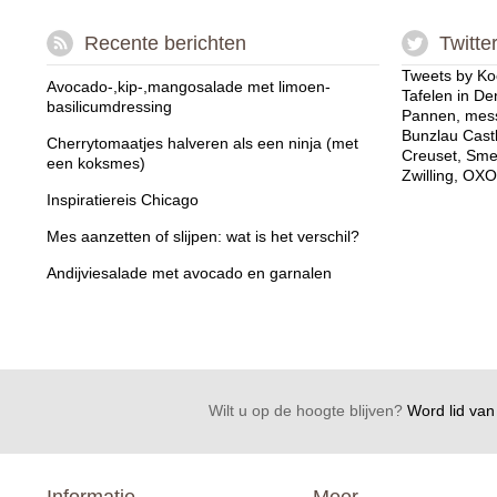
Recente berichten
Twitte
Tweets by Ko
Avocado-,kip-,mangosalade met limoen-
Tafelen in De
basilicumdressing
Pannen, mess
Bunzlau Cast
Cherrytomaatjes halveren als een ninja (met
Creuset, Sme
een koksmes)
Zwilling, OXO
Inspiratiereis Chicago
Mes aanzetten of slijpen: wat is het verschil?
Andijviesalade met avocado en garnalen
Wilt u op de hoogte blijven?
Word lid van 