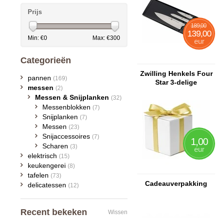
Prijs
189,00
139,00
Min: €
0
Max: €
300
eur
Categorieën
Zwilling Henkels Four
pannen
(169)
Star 3-delige
messen
(2)
messenset
Messen & Snijplanken
(32)
Messenblokken
(7)
Snijplanken
(7)
Messen
(23)
Snijaccessoires
(7)
1,00
Scharen
(3)
eur
elektrisch
(15)
keukengerei
(8)
tafelen
(73)
Cadeauverpakking
delicatessen
(12)
Recent bekeken
Wissen