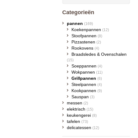
Categorieën
pannen
(169)
Koekenpannen
(12)
Stoofpannen
(8)
Pizzastenen
(2)
Rookovens
(4)
Braadsledes & Ovenschalen
(15)
Soeppannen
(4)
Wokpannen
(11)
Grillpannen
(6)
Steelpannen
(4)
Kookpannen
(9)
Sauspan
(3)
messen
(2)
elektrisch
(15)
keukengerei
(8)
tafelen
(73)
delicatessen
(12)