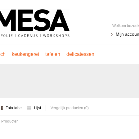
Welkom bezoeke
Mijn accoun
sch
keukengerei
tafelen
delicatessen
Foto-tabel
Lijst
Vergelijk producten (0)
 Producten