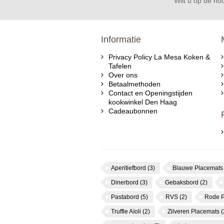
Wilt u op de hoo
Informatie
Privacy Policy La Mesa Koken &
Tafelen
Over ons
Betaalmethoden
Contact en Openingstijden
kookwinkel Den Haag
Cadeaubonnen
Aperitiefbord
(3)
Blauwe Placemat
Dinerbord
(3)
Gebaksbord
(2)
Pastabord
(5)
RVS
(2)
Rode 
Truffle Aïoli
(2)
Zilveren Placemats
(