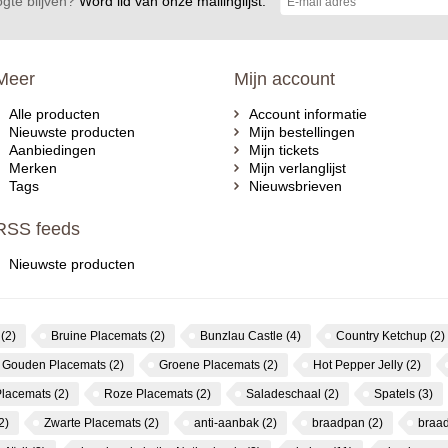
gte blijven?
Word lid van onze mailinglijst:
Meer
Mijn account
Alle producten
Account informatie
Nieuwste producten
Mijn bestellingen
Aanbiedingen
Mijn tickets
Merken
Mijn verlanglijst
Tags
Nieuwsbrieven
RSS feeds
Nieuwste producten
s
(2)
Bruine Placemats
(2)
Bunzlau Castle
(4)
Country Ketchup
(2)
Gouden Placemats
(2)
Groene Placemats
(2)
Hot Pepper Jelly
(2)
Placemats
(2)
Roze Placemats
(2)
Saladeschaal
(2)
Spatels
(3)
2)
Zwarte Placemats
(2)
anti-aanbak
(2)
braadpan
(2)
braa