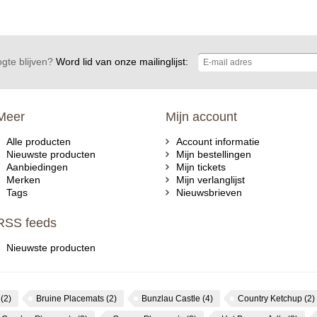
gte blijven?
Word lid van onze mailinglijst:
Meer
Mijn account
Alle producten
Account informatie
Nieuwste producten
Mijn bestellingen
Aanbiedingen
Mijn tickets
Merken
Mijn verlanglijst
Tags
Nieuwsbrieven
RSS feeds
Nieuwste producten
s
(2)
Bruine Placemats
(2)
Bunzlau Castle
(4)
Country Ketchup
(2)