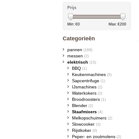
Prijs
Min: €
0
Max: €
200
Categorieën
pannen
(169)
messen
(2)
elektrisch
(15)
BBQ
(1)
Keukenmachines
(5)
Sapcentrifuge
(1)
IJsmachines
(2)
Waterkokers
(2)
Broodroosters
(1)
Blender
(2)
Staafmixers
(4)
Melkopschuimers
(2)
Slowcooker
(3)
Rijstkoker
(0)
Peper- en zoutmolens
(2)