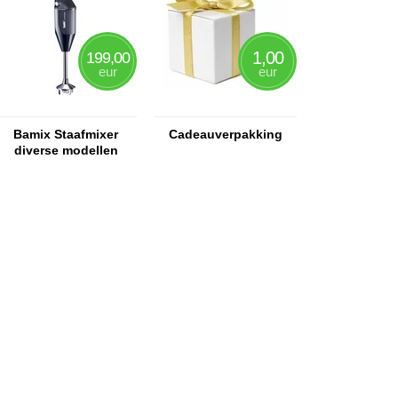
1,00
199,00
eur
eur
Bamix Staafmixer
Cadeauverpakking
diverse modellen