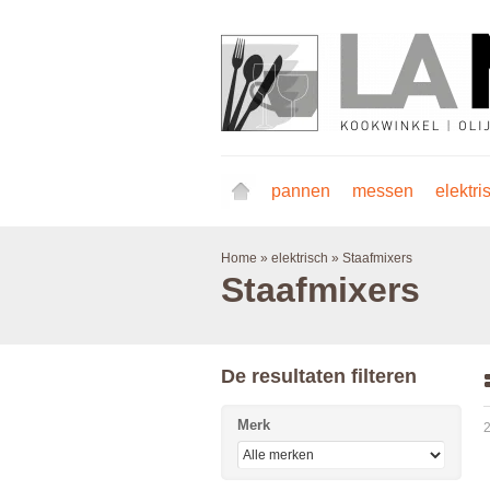
pannen
messen
elektri
Home
»
elektrisch
»
Staafmixers
Staafmixers
De resultaten filteren
Merk
2