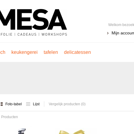
Welkom bezoeke
Mijn accoun
sch
keukengerei
tafelen
delicatessen
Foto-tabel
Lijst
Vergelijk producten (0)
 Producten