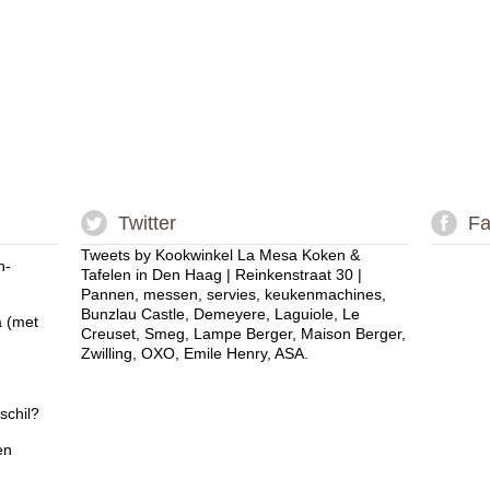
Twitter
Fa
Tweets by Kookwinkel La Mesa Koken &
n-
Tafelen in Den Haag | Reinkenstraat 30 |
Pannen, messen, servies, keukenmachines,
Bunzlau Castle, Demeyere, Laguiole, Le
a (met
Creuset, Smeg, Lampe Berger, Maison Berger,
Zwilling, OXO, Emile Henry, ASA.
schil?
en