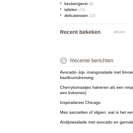
keukengerei
(8)
tafelen
(73)
delicatessen
(12)
Recent bekeken
Wissen
Recente berichten
Avocado-,kip-,mangosalade met limoe
basilicumdressing
Cherrytomaatjes halveren als een ninj
een koksmes)
Inspiratiereis Chicago
Mes aanzetten of slijpen: wat is het ver
Andijviesalade met avocado en garnal