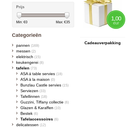
Prijs
1,00
Min: €
0
Max: €
35
eur
Categorieën
Cadeauverpakking
pannen
(169)
messen
(2)
elektrisch
(15)
keukengerei
(8)
tafelen
(73)
ASA á table servies
(18)
ASA à la maison
(0)
Bunzlau Castle servies
(15)
Serviezen
(33)
Tafellinnen
(18)
Guzzini, Tiffany collectie
(6)
Glazen & Karaffen
(10)
Bestek
(6)
Tafelaccessoires
(6)
delicatessen
(12)