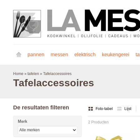
pannen
messen
elektrisch
keukengerei
ta
Home
»
tafelen
»
Tafelaccessoires
Tafelaccessoires
De resultaten filteren
Foto-tabel
Lijst
Merk
2 Producten