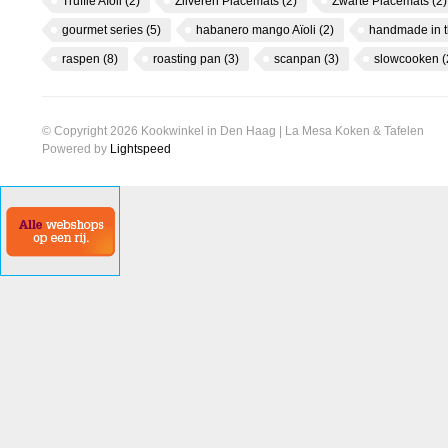
Truffle Aïoli
(2)
Zilveren Placemats
(2)
Zwarte Placemats
(2)
gourmet series
(5)
habanero mango Aïoli
(2)
handmade in 
raspen
(8)
roasting pan
(3)
scanpan
(3)
slowcooken
(
© Copyright 2026 Kookwinkel in Den Haag | La Mesa Koken & Tafelen
Powered by
Lightspeed