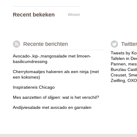
Recent bekeken
Wissen
Recente berichten
Twitte
Tweets by Ko
Avocado-,kip-,mangosalade met limoen-
Tafelen in De
basilicumdressing
Pannen, mess
Bunzlau Cast
Cherrytomaatjes halveren als een ninja (met
Creuset, Sme
een koksmes)
Zwilling, OXO
Inspiratiereis Chicago
Mes aanzetten of slijpen: wat is het verschil?
Andijviesalade met avocado en garnalen