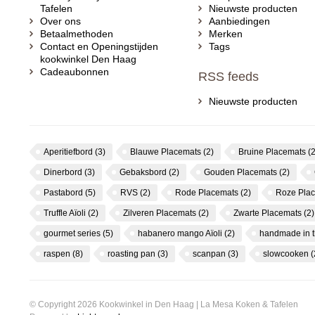
Tafelen
Nieuwste producten
Over ons
Aanbiedingen
Betaalmethoden
Merken
Contact en Openingstijden
Tags
kookwinkel Den Haag
Cadeaubonnen
RSS feeds
Nieuwste producten
Aperitiefbord
(3)
Blauwe Placemats
(2)
Bruine Placemats
(2
Dinerbord
(3)
Gebaksbord
(2)
Gouden Placemats
(2)
Pastabord
(5)
RVS
(2)
Rode Placemats
(2)
Roze Pla
Truffle Aïoli
(2)
Zilveren Placemats
(2)
Zwarte Placemats
(2)
gourmet series
(5)
habanero mango Aïoli
(2)
handmade in 
raspen
(8)
roasting pan
(3)
scanpan
(3)
slowcooken
(
© Copyright 2026 Kookwinkel in Den Haag | La Mesa Koken & Tafelen