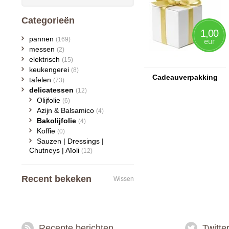
Categorieën
1,00
pannen
(169)
eur
messen
(2)
elektrisch
(15)
keukengerei
(8)
Cadeauverpakking
tafelen
(73)
delicatessen
(12)
Olijfolie
(6)
Azijn & Balsamico
(4)
Bakolijfolie
(4)
Koffie
(0)
Sauzen | Dressings |
Chutneys | Aïoli
(12)
Recent bekeken
Wissen
Recente berichten
Twitte