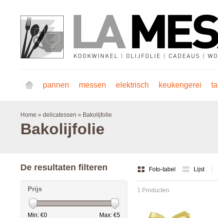
pannen
messen
elektrisch
keukengerei
ta
Home
»
delicatessen
»
Bakolijfolie
Bakolijfolie
De resultaten filteren
Foto-tabel
Lijst
Prijs
1 Producten
Min: €
0
Max: €
5