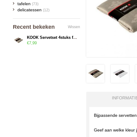
tafelen
(73)
delicatessen
(12)
Recent bekeken
Wissen
KOOK Servetset 4stuks fleur de lis
€7,99
INFORMATI
Bijpassende servetten 
Geef aan welke kleur j