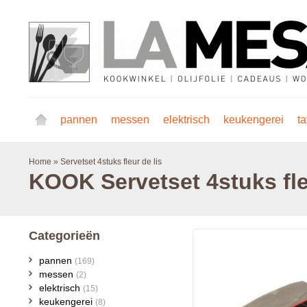
pannen
messen
elektrisch
keukengerei
ta
Home
»
Servetset 4stuks fleur de lis
KOOK
Servetset 4stuks fle
Categorieën
pannen
(169)
messen
(2)
elektrisch
(15)
keukengerei
(8)