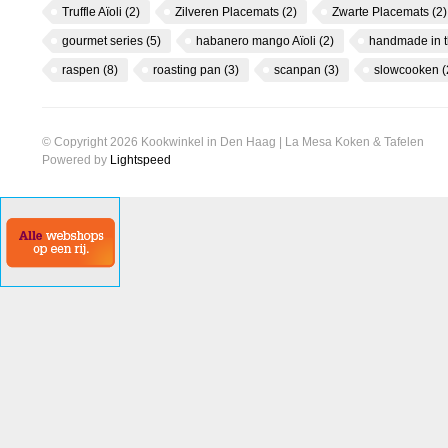
Truffle Aïoli
(2)
Zilveren Placemats
(2)
Zwarte Placemats
(2)
gourmet series
(5)
habanero mango Aïoli
(2)
handmade in 
raspen
(8)
roasting pan
(3)
scanpan
(3)
slowcooken
(
© Copyright 2026 Kookwinkel in Den Haag | La Mesa Koken & Tafelen
Powered by
Lightspeed