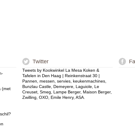
Twitter
Fa
Tweets by Kookwinkel La Mesa Koken &
n-
Tafelen in Den Haag | Reinkenstraat 30 |
Pannen, messen, servies, keukenmachines,
Bunzlau Castle, Demeyere, Laguiole, Le
a (met
Creuset, Smeg, Lampe Berger, Maison Berger,
Zwilling, OXO, Emile Henry, ASA.
schil?
en