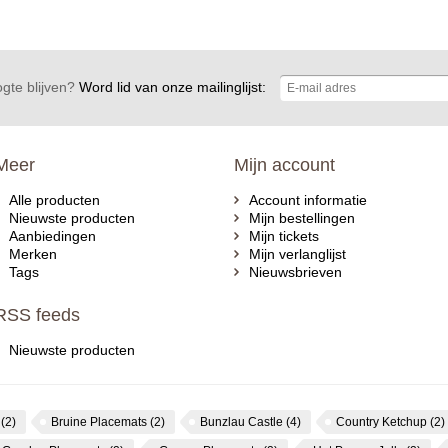
gte blijven?
Word lid van onze mailinglijst:
Meer
Mijn account
Alle producten
Account informatie
Nieuwste producten
Mijn bestellingen
Aanbiedingen
Mijn tickets
Merken
Mijn verlanglijst
Tags
Nieuwsbrieven
RSS feeds
Nieuwste producten
s
(2)
Bruine Placemats
(2)
Bunzlau Castle
(4)
Country Ketchup
(2)