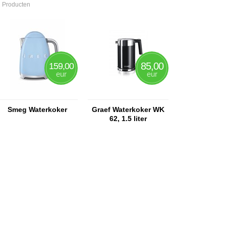
 Producten
85,00
159,00
eur
eur
Smeg Waterkoker
Graef Waterkoker WK
62, 1.5 liter