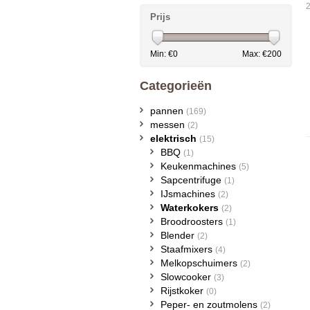
2
Prijs
Min: €
0
Max: €
200
Categorieën
pannen
(169)
messen
(2)
elektrisch
(15)
BBQ
(1)
Keukenmachines
(5)
Sapcentrifuge
(1)
IJsmachines
(2)
Waterkokers
(2)
Broodroosters
(1)
Blender
(2)
Staafmixers
(4)
Melkopschuimers
(2)
Slowcooker
(3)
Rijstkoker
(0)
Peper- en zoutmolens
(2)