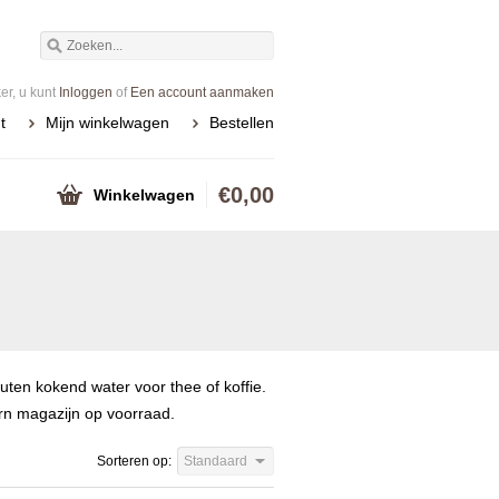
r, u kunt
Inloggen
of
Een account aanmaken
t
Mijn winkelwagen
Bestellen
€0,00
Winkelwagen
ten kokend water voor thee of koffie.
rn magazijn op voorraad.
Sorteren op:
Standaard