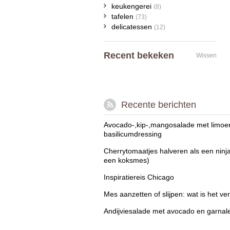
keukengerei
(8)
tafelen
(73)
delicatessen
(12)
Recent bekeken
Wissen
Recente berichten
Avocado-,kip-,mangosalade met limoe
basilicumdressing
Cherrytomaatjes halveren als een ninj
een koksmes)
Inspiratiereis Chicago
Mes aanzetten of slijpen: wat is het ver
Andijviesalade met avocado en garnal