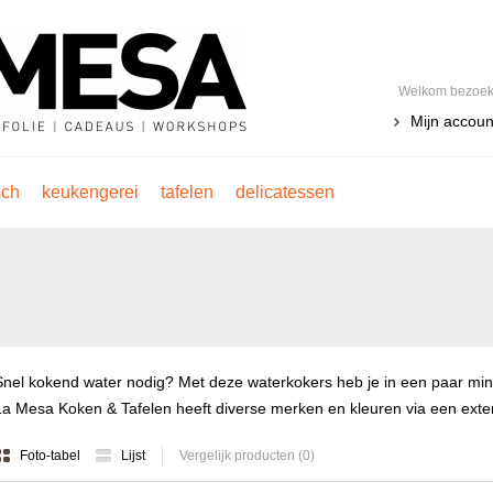
Welkom bezoeke
Mijn accoun
sch
keukengerei
tafelen
delicatessen
Snel kokend water nodig? Met deze waterkokers heb je in een paar minu
La Mesa Koken & Tafelen heeft diverse merken en kleuren via een exte
Foto-tabel
Lijst
Vergelijk producten (0)