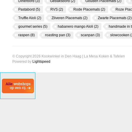
Dinerbord
(3)
Gebaksbord
(2)
Gouden Placemats
(2)
Pastabord
(5)
RVS
(2)
Rode Placemats
(2)
Roze Pla
Truffle Aïoli
(2)
Zilveren Placemats
(2)
Zwarte Placemats
(2)
gourmet series
(5)
habanero mango Aïoli
(2)
handmade in 
raspen
(8)
roasting pan
(3)
scanpan
(3)
slowcooken
(
© Copyright 2026 Kookwinkel in Den Haag | La Mesa Koken & Tafelen
Powered by
Lightspeed