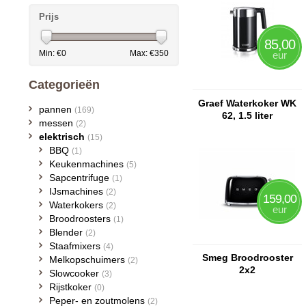
Prijs
85,00
Min: €
0
Max: €
350
eur
Categorieën
Graef Waterkoker WK
pannen
(169)
62, 1.5 liter
messen
(2)
elektrisch
(15)
BBQ
(1)
Keukenmachines
(5)
Sapcentrifuge
(1)
IJsmachines
(2)
159,00
Waterkokers
(2)
eur
Broodroosters
(1)
Blender
(2)
Staafmixers
(4)
Smeg Broodrooster
Melkopschuimers
(2)
2x2
Slowcooker
(3)
Rijstkoker
(0)
Peper- en zoutmolens
(2)