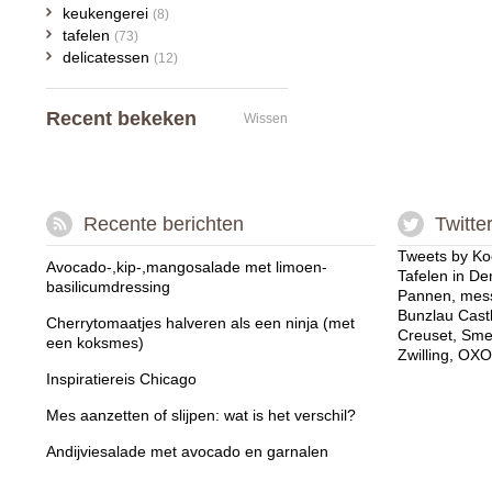
keukengerei
(8)
tafelen
(73)
delicatessen
(12)
Recent bekeken
Wissen
Recente berichten
Twitte
Tweets by Ko
Avocado-,kip-,mangosalade met limoen-
Tafelen in De
basilicumdressing
Pannen, mess
Bunzlau Cast
Cherrytomaatjes halveren als een ninja (met
Creuset, Sme
een koksmes)
Zwilling, OXO
Inspiratiereis Chicago
Mes aanzetten of slijpen: wat is het verschil?
Andijviesalade met avocado en garnalen