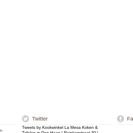
Twitter
Fa
Tweets by Kookwinkel La Mesa Koken &
n-
Tafelen in Den Haag | Reinkenstraat 30 |