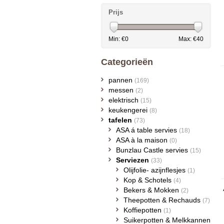
Prijs
Min: €
0
Max: €
40
Categorieën
pannen
(169)
messen
(2)
elektrisch
(15)
keukengerei
(8)
tafelen
(73)
ASA á table servies
(18)
ASA à la maison
(0)
Bunzlau Castle servies
(15)
Serviezen
(33)
Olijfolie- azijnflesjes
(1)
Kop & Schotels
(4)
Bekers & Mokken
(2)
Theepotten & Rechauds
(7)
Koffiepotten
(1)
Suikerpotten & Melkkannen