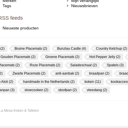
Merken
Mijn verlanglijst
Tags
Nieuwsbrieven
RSS feeds
Nieuwste producten
s
(2)
Bruine Placemats
(2)
Bunzlau Castle
(4)
Country Ketchup
(2)
Gouden Placemats
(2)
Groene Placemats
(2)
Hot Pepper Jelly
(2)
Placemats
(2)
Roze Placemats
(2)
Saladeschaal
(2)
Spatels
(3)
2)
Zwarte Placemats
(2)
anti-aanbak
(2)
braadpan
(2)
braa
 Aïoli
(2)
handmade in the Netherlands
(2)
koken
(11)
kookacces
canpan
(3)
slowcooken
(2)
stoofpan
(2)
vleestang
(2)
 La Mesa Koken & Tafelen