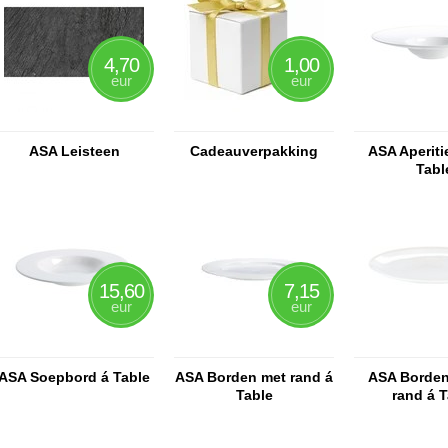
4,70
1,00
eur
eur
ASA Leisteen
Cadeauverpakking
ASA Aperiti
Tabl
15,60
7,15
eur
eur
ASA Soepbord á Table
ASA Borden met rand á
ASA Borden
Table
rand á T