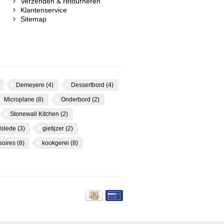
Verzenden & retourneren
Klantenservice
Sitemap
Demeyere
(4)
Dessertbord
(4)
Microplane
(8)
Onderbord
(2)
Stonewall Kitchen
(2)
dslede
(3)
gietijzer
(2)
soires
(8)
kookgerei
(8)