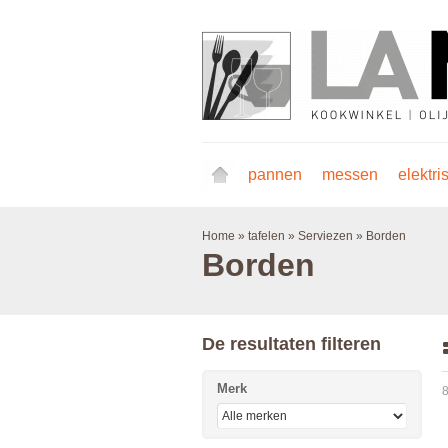
pannen
messen
elektri
Home
»
tafelen
»
Serviezen
»
Borden
Borden
De resultaten filteren
Merk
8