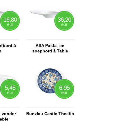
16,80
36,20
eur
eur
efbord á
ASA Pasta- en
e
soepbord á Table
5,45
6,95
eur
eur
 zonder
Bunzlau Castle Theetip
able