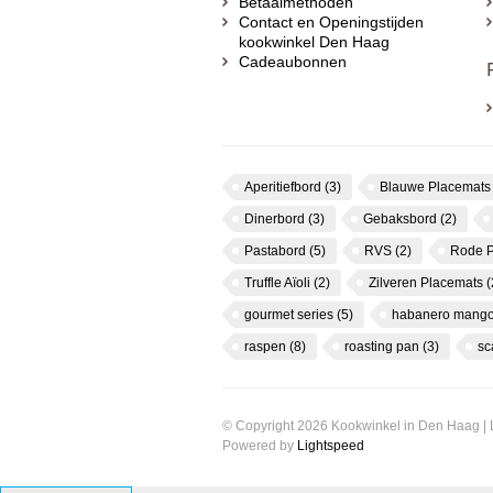
Betaalmethoden
Contact en Openingstijden
kookwinkel Den Haag
Cadeaubonnen
Aperitiefbord
(3)
Blauwe Placemat
Dinerbord
(3)
Gebaksbord
(2)
Pastabord
(5)
RVS
(2)
Rode 
Truffle Aïoli
(2)
Zilveren Placemats
(
gourmet series
(5)
habanero mango
raspen
(8)
roasting pan
(3)
s
© Copyright 2026 Kookwinkel in Den Haag |
Powered by
Lightspeed