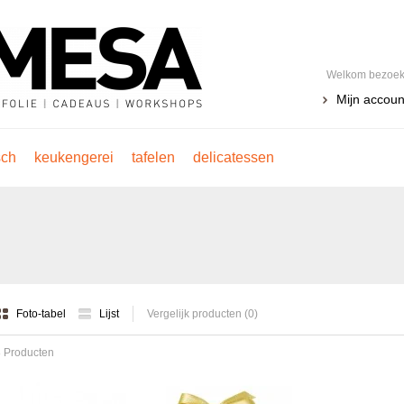
Welkom bezoeke
Mijn accoun
sch
keukengerei
tafelen
delicatessen
Foto-tabel
Lijst
Vergelijk producten (0)
 Producten