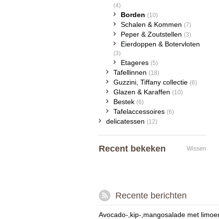
(4)
Borden
(10)
Schalen & Kommen
(7)
Peper & Zoutstellen
(3)
Eierdoppen & Botervloten
(3)
Etageres
(5)
Tafellinnen
(18)
Guzzini, Tiffany collectie
(6)
Glazen & Karaffen
(10)
Bestek
(6)
Tafelaccessoires
(6)
delicatessen
(12)
Recent bekeken
Wissen
Recente berichten
Avocado-,kip-,mangosalade met limoe