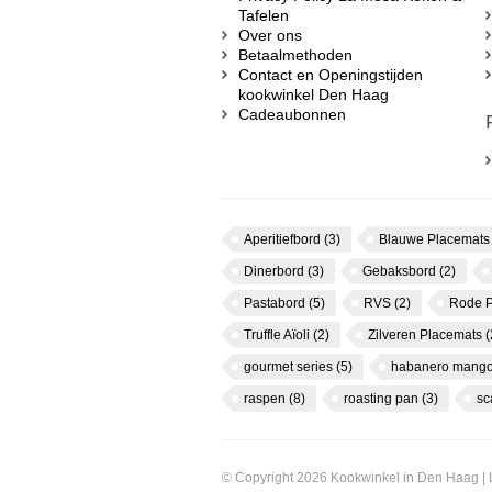
Tafelen
Over ons
Betaalmethoden
Contact en Openingstijden
kookwinkel Den Haag
Cadeaubonnen
Aperitiefbord
(3)
Blauwe Placemat
Dinerbord
(3)
Gebaksbord
(2)
Pastabord
(5)
RVS
(2)
Rode 
Truffle Aïoli
(2)
Zilveren Placemats
(
gourmet series
(5)
habanero mango
raspen
(8)
roasting pan
(3)
s
© Copyright 2026 Kookwinkel in Den Haag |