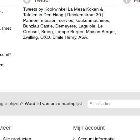
Twitter
Fa
Tweets by Kookwinkel La Mesa Koken &
n-
Tafelen in Den Haag | Reinkenstraat 30 |
Pannen, messen, servies, keukenmachines,
Bunzlau Castle, Demeyere, Laguiole, Le
a (met
Creuset, Smeg, Lampe Berger, Maison Berger,
Zwilling, OXO, Emile Henry, ASA.
schil?
en
gte blijven?
Word lid van onze mailinglijst:
Meer
Mijn account
Alle producten
Account informatie