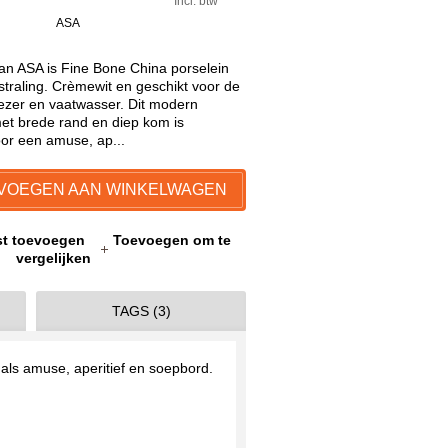
Incl. btw
ASA
van ASA is Fine Bone China porselein
traling. Crèmewit en geschikt voor de
ezer en vaatwasser. Dit modern
t brede rand en diep kom is
oor een amuse, ap...
VOEGEN AAN WINKELWAGEN
jst toevoegen
Toevoegen om te
vergelijken
TAGS (3)
 als amuse, aperitief en soepbord.