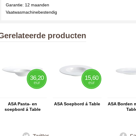
Garantie: 12 maanden
Vaatwasmachinebestendig
Gerelateerde producten
36,20
15,60
eur
eur
ASA Pasta- en
ASA Soepbord á Table
ASA Borden m
soepbord á Table
Tabl