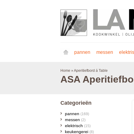
pannen
messen
elektri
Home
»
Aperitiefbord á Table
ASA
Aperitiefbo
Categorieën
pannen
(169)
messen
(2)
elektrisch
(15)
keukengerei
(8)