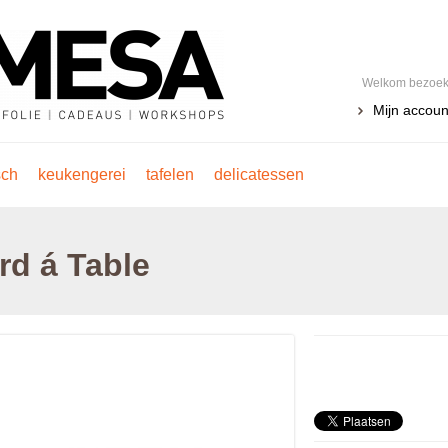
Welkom bezoeke
Mijn accoun
sch
keukengerei
tafelen
delicatessen
rd á Table