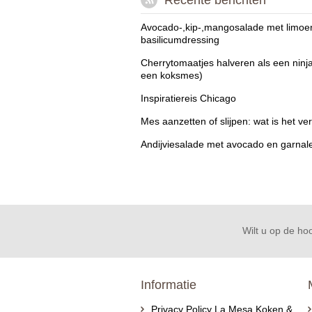
Recente berichten
Avocado-,kip-,mangosalade met limoe
basilicumdressing
Cherrytomaatjes halveren als een ninj
een koksmes)
Inspiratiereis Chicago
Mes aanzetten of slijpen: wat is het ver
Andijviesalade met avocado en garnal
Wilt u op de hoo
Informatie
Privacy Policy La Mesa Koken &