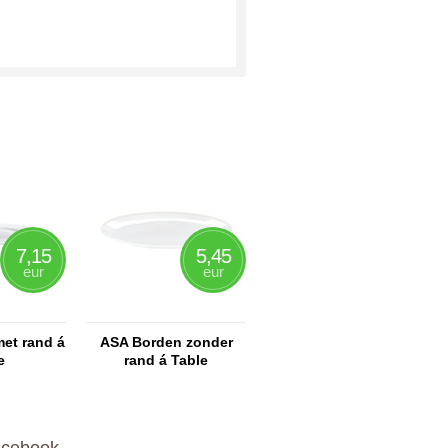
7,15
5,45
eur
eur
et rand á
ASA Borden zonder
e
rand á Table