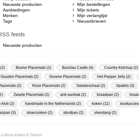
Nieuwste producten
Mijn bestellingen
Aanbiedingen
Mijn tickets
Merken
Mijn verlanglijst
Tags
Nieuwsbrieven
RSS feeds
Nieuwste producten
s
(2)
Bruine Placemats
(2)
Bunzlau Castle
(4)
Country Ketchup
(2)
Gouden Placemats
(2)
Groene Placemats
(2)
Hot Pepper Jelly
(2)
Placemats
(2)
Roze Placemats
(2)
Saladeschaal
(2)
Spatels
(3)
2)
Zwarte Placemats
(2)
anti-aanbak
(2)
braadpan
(2)
braa
 Aïoli
(2)
handmade in the Netherlands
(2)
koken
(11)
kookacces
canpan
(3)
slowcooken
(2)
stoofpan
(2)
vleestang
(2)
 La Mesa Koken & Tafelen