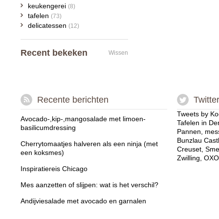
keukengerei
(8)
tafelen
(73)
delicatessen
(12)
Recent bekeken
Wissen
Recente berichten
Twitte
Tweets by Ko
Avocado-,kip-,mangosalade met limoen-
Tafelen in De
basilicumdressing
Pannen, mess
Bunzlau Cast
Cherrytomaatjes halveren als een ninja (met
Creuset, Sme
een koksmes)
Zwilling, OXO
Inspiratiereis Chicago
Mes aanzetten of slijpen: wat is het verschil?
Andijviesalade met avocado en garnalen