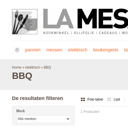
pannen
messen
elektrisch
keukengerei
ta
Home
»
elektrisch
»
BBQ
BBQ
De resultaten filteren
Foto-tabel
Lijst
Merk
1 Producten