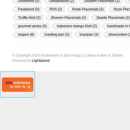
Dinerbord
(3)
Gebaksbord
(2)
Gouden Placemats
(2)
Pastabord
(5)
RVS
(2)
Rode Placemats
(2)
Roze Pla
Truffle Aïoli
(2)
Zilveren Placemats
(2)
Zwarte Placemats
(2)
gourmet series
(5)
habanero mango Aïoli
(2)
handmade in 
raspen
(8)
roasting pan
(3)
scanpan
(3)
slowcooken
(
© Copyright 2026 Kookwinkel in Den Haag | La Mesa Koken & Tafelen
Powered by
Lightspeed