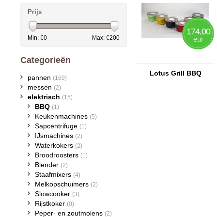
Prijs
174,00
Min: €
0
Max: €
200
eur
Categorieën
Lotus Grill BBQ
pannen
(169)
messen
(2)
elektrisch
(15)
BBQ
(1)
Keukenmachines
(5)
Sapcentrifuge
(1)
IJsmachines
(2)
Waterkokers
(2)
Broodroosters
(1)
Blender
(2)
Staafmixers
(4)
Melkopschuimers
(2)
Slowcooker
(3)
Rijstkoker
(0)
Peper- en zoutmolens
(2)