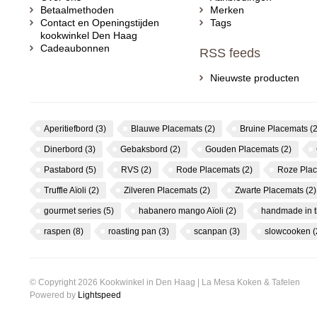
Betaalmethoden
Merken
Contact en Openingstijden
Tags
kookwinkel Den Haag
Cadeaubonnen
RSS feeds
Nieuwste producten
Aperitiefbord
(3)
Blauwe Placemats
(2)
Bruine Placemats
(2
Dinerbord
(3)
Gebaksbord
(2)
Gouden Placemats
(2)
Pastabord
(5)
RVS
(2)
Rode Placemats
(2)
Roze Pla
Truffle Aïoli
(2)
Zilveren Placemats
(2)
Zwarte Placemats
(2)
gourmet series
(5)
habanero mango Aïoli
(2)
handmade in 
raspen
(8)
roasting pan
(3)
scanpan
(3)
slowcooken
(
© Copyright 2026 Kookwinkel in Den Haag | La Mesa Koken & Tafelen
Powered by
Lightspeed