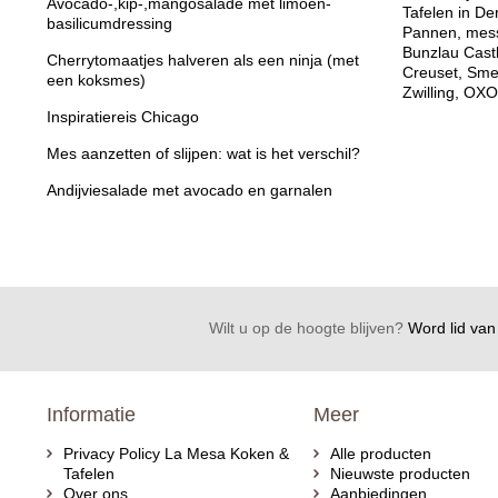
Avocado-,kip-,mangosalade met limoen-
Tafelen in De
basilicumdressing
Pannen, mess
Bunzlau Cast
Cherrytomaatjes halveren als een ninja (met
Creuset, Sme
een koksmes)
Zwilling, OXO
Inspiratiereis Chicago
Mes aanzetten of slijpen: wat is het verschil?
Andijviesalade met avocado en garnalen
Wilt u op de hoogte blijven?
Word lid van 
Informatie
Meer
Privacy Policy La Mesa Koken &
Alle producten
Tafelen
Nieuwste producten
Over ons
Aanbiedingen