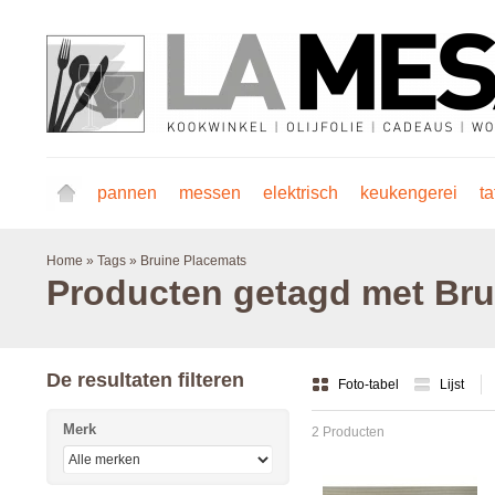
pannen
messen
elektrisch
keukengerei
ta
Home
»
Tags
»
Bruine Placemats
Producten getagd met Bru
De resultaten filteren
Foto-tabel
Lijst
Merk
2 Producten