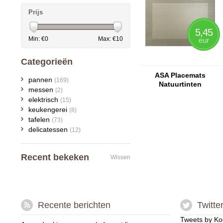
Prijs
5,45
Min: €
0
Max: €
10
eur
Categorieën
ASA Placemats
pannen
(169)
Natuurtinten
messen
(2)
elektrisch
(15)
keukengerei
(8)
tafelen
(73)
delicatessen
(12)
Recent bekeken
Wissen
Recente berichten
Twitte
Tweets by Ko