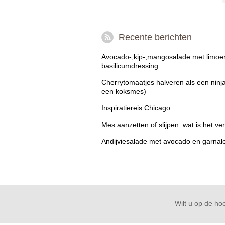
Recente berichten
Avocado-,kip-,mangosalade met limoe
basilicumdressing
Cherrytomaatjes halveren als een ninj
een koksmes)
Inspiratiereis Chicago
Mes aanzetten of slijpen: wat is het ver
Andijviesalade met avocado en garnal
Wilt u op de hoo