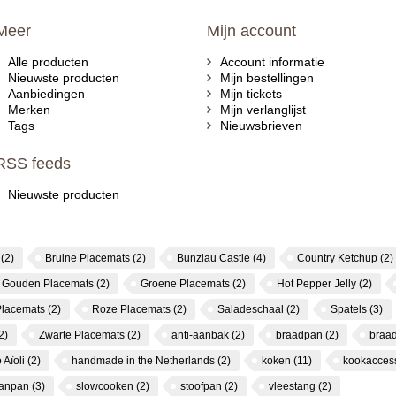
Meer
Mijn account
Alle producten
Account informatie
Nieuwste producten
Mijn bestellingen
Aanbiedingen
Mijn tickets
Merken
Mijn verlanglijst
Tags
Nieuwsbrieven
RSS feeds
Nieuwste producten
s
(2)
Bruine Placemats
(2)
Bunzlau Castle
(4)
Country Ketchup
(2)
Gouden Placemats
(2)
Groene Placemats
(2)
Hot Pepper Jelly
(2)
Placemats
(2)
Roze Placemats
(2)
Saladeschaal
(2)
Spatels
(3)
2)
Zwarte Placemats
(2)
anti-aanbak
(2)
braadpan
(2)
braa
 Aïoli
(2)
handmade in the Netherlands
(2)
koken
(11)
kookacces
canpan
(3)
slowcooken
(2)
stoofpan
(2)
vleestang
(2)