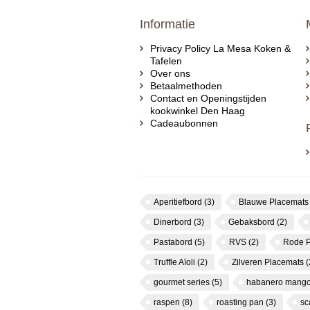
Informatie
Privacy Policy La Mesa Koken &
Tafelen
Over ons
Betaalmethoden
Contact en Openingstijden
kookwinkel Den Haag
Cadeaubonnen
Aperitiefbord
(3)
Blauwe Placemat
Dinerbord
(3)
Gebaksbord
(2)
Pastabord
(5)
RVS
(2)
Rode 
Truffle Aïoli
(2)
Zilveren Placemats
(
gourmet series
(5)
habanero mango
raspen
(8)
roasting pan
(3)
s