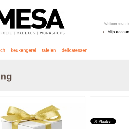
Welkom bezoeke
Mijn accoun
sch
keukengerei
tafelen
delicatessen
ing