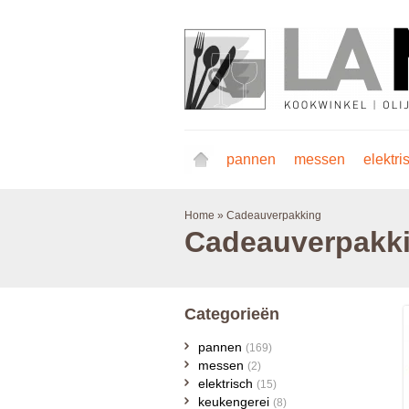
pannen
messen
elektri
Home
»
Cadeauverpakking
Cadeauverpakk
Categorieën
pannen
(169)
messen
(2)
elektrisch
(15)
keukengerei
(8)