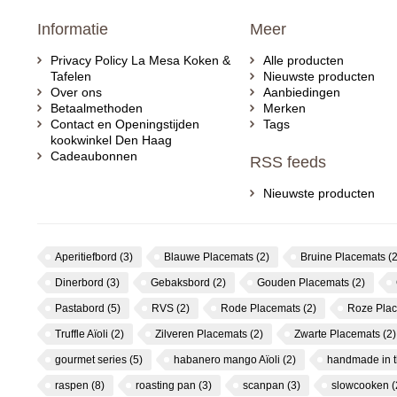
Informatie
Meer
Privacy Policy La Mesa Koken &
Alle producten
Tafelen
Nieuwste producten
Over ons
Aanbiedingen
Betaalmethoden
Merken
Contact en Openingstijden
Tags
kookwinkel Den Haag
Cadeaubonnen
RSS feeds
Nieuwste producten
Aperitiefbord
(3)
Blauwe Placemats
(2)
Bruine Placemats
(2
Dinerbord
(3)
Gebaksbord
(2)
Gouden Placemats
(2)
Pastabord
(5)
RVS
(2)
Rode Placemats
(2)
Roze Pla
Truffle Aïoli
(2)
Zilveren Placemats
(2)
Zwarte Placemats
(2)
gourmet series
(5)
habanero mango Aïoli
(2)
handmade in 
raspen
(8)
roasting pan
(3)
scanpan
(3)
slowcooken
(