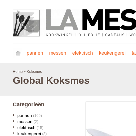
pannen
messen
elektrisch
keukengerei
ta
Home
»
Koksmes
Global
Koksmes
Categorieën
pannen
(169)
messen
(2)
elektrisch
(15)
keukengerei
(8)