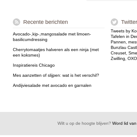
Recente berichten
Twitte
Tweets by Ko
Avocado-,kip-,mangosalade met limoen-
Tafelen in De
basilicumdressing
Pannen, mess
Bunzlau Cast
Cherrytomaatjes halveren als een ninja (met
Creuset, Sme
een koksmes)
Zwilling, OXO
Inspiratiereis Chicago
Mes aanzetten of slijpen: wat is het verschil?
Andijviesalade met avocado en garnalen
Wilt u op de hoogte blijven?
Word lid van 