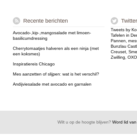
Recente berichten
Twitte
Tweets by Ko
Avocado-,kip-,mangosalade met limoen-
Tafelen in De
basilicumdressing
Pannen, mess
Bunzlau Cast
Cherrytomaatjes halveren als een ninja (met
Creuset, Sme
een koksmes)
Zwilling, OXO
Inspiratiereis Chicago
Mes aanzetten of slijpen: wat is het verschil?
Andijviesalade met avocado en garnalen
Wilt u op de hoogte blijven?
Word lid van 