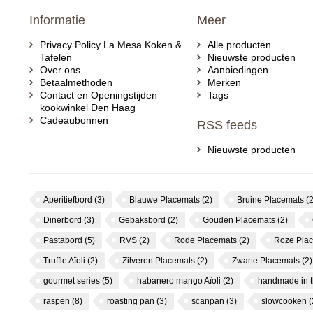
Informatie
Meer
Privacy Policy La Mesa Koken &
Alle producten
Tafelen
Nieuwste producten
Over ons
Aanbiedingen
Betaalmethoden
Merken
Contact en Openingstijden
Tags
kookwinkel Den Haag
Cadeaubonnen
RSS feeds
Nieuwste producten
Aperitiefbord
(3)
Blauwe Placemats
(2)
Bruine Placemats
(2
Dinerbord
(3)
Gebaksbord
(2)
Gouden Placemats
(2)
Pastabord
(5)
RVS
(2)
Rode Placemats
(2)
Roze Pla
Truffle Aïoli
(2)
Zilveren Placemats
(2)
Zwarte Placemats
(2)
gourmet series
(5)
habanero mango Aïoli
(2)
handmade in 
raspen
(8)
roasting pan
(3)
scanpan
(3)
slowcooken
(