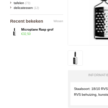
tafelen
(73)
delicatessen
(12)
Recent bekeken
Wissen
Microplane Rasp grof
€32,50
INFORMATI
Staalsoort: 18/10 RVS
RVS behuizing, kunst