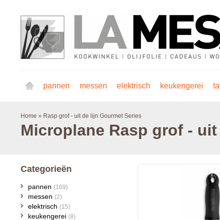
pannen
messen
elektrisch
keukengerei
ta
Home
»
Rasp grof - uit de lijn Gourmet Series
Microplane
Rasp grof - uit
Categorieën
pannen
(169)
messen
(2)
elektrisch
(15)
keukengerei
(8)