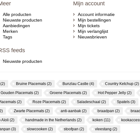
Meer
Mijn account
Alle producten
Account informatie
Nieuwste producten
Mijn bestellingen
Aanbiedingen
Mijn tickets
Merken
Mijn verlanglijst
Tags
Nieuwsbrieven
RSS feeds
Nieuwste producten
s
(2)
Bruine Placemats
(2)
Bunzlau Castle
(4)
Country Ketchup
(2)
Gouden Placemats
(2)
Groene Placemats
(2)
Hot Pepper Jelly
(2)
Placemats
(2)
Roze Placemats
(2)
Saladeschaal
(2)
Spatels
(3)
2)
Zwarte Placemats
(2)
anti-aanbak
(2)
braadpan
(2)
braa
 Aïoli
(2)
handmade in the Netherlands
(2)
koken
(11)
kookacces
canpan
(3)
slowcooken
(2)
stoofpan
(2)
vleestang
(2)