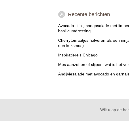
Recente berichten
Avocado-,kip-,mangosalade met limoe
basilicumdressing
Cherrytomaatjes halveren als een ninj
een koksmes)
Inspiratiereis Chicago
Mes aanzetten of slijpen: wat is het ver
Andijviesalade met avocado en garnal
Wilt u op de hoo