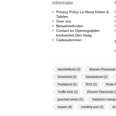
Informatie
Privacy Policy La Mesa Koken &
Tafelen
Over ons
Betaalmethoden
Contact en Openingstijden
kookwinkel Den Haag
Cadeaubonnen
Aperitiefbord
(3)
Blauwe Placemat
Dinerbord
(3)
Gebaksbord
(2)
Pastabord
(5)
RVS
(2)
Rode 
Truffle Aïoli
(2)
Zilveren Placemats
(
gourmet series
(5)
habanero mango
raspen
(8)
roasting pan
(3)
s