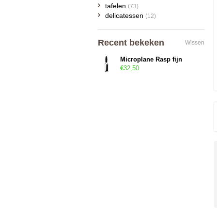
tafelen
(73)
delicatessen
(12)
Recent bekeken
Wissen
Microplane Rasp fijn
€32,50