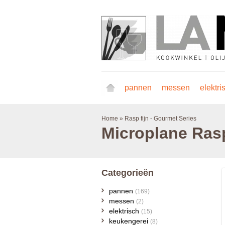
pannen
messen
elektri
Home
»
Rasp fijn - Gourmet Series
Microplane
Rasp
Categorieën
pannen
(169)
messen
(2)
elektrisch
(15)
keukengerei
(8)