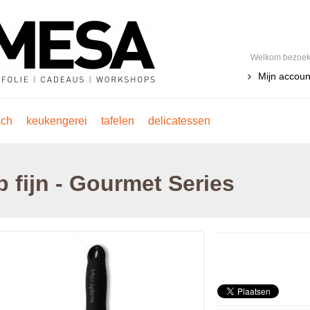
Welkom bezoeke
Mijn accoun
sch
keukengerei
tafelen
delicatessen
 fijn - Gourmet Series