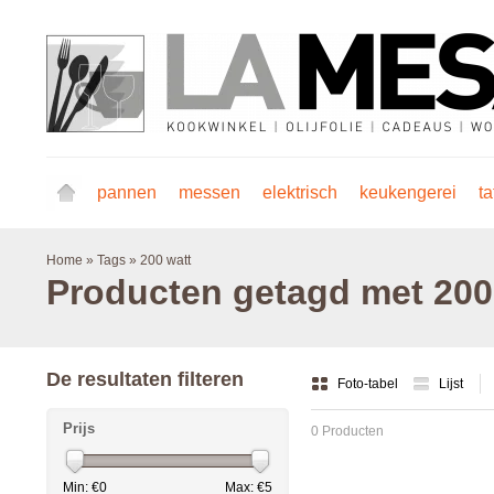
pannen
messen
elektrisch
keukengerei
ta
Home
»
Tags
»
200 watt
Producten getagd met 200
De resultaten filteren
Foto-tabel
Lijst
Prijs
0 Producten
Min: €
0
Max: €
5