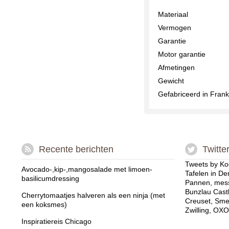
Materiaal
Vermogen
Garantie
Motor garantie
Afmetingen
Gewicht
Gefabriceerd in Frankr
Recente berichten
Twitte
Tweets by Ko
Avocado-,kip-,mangosalade met limoen-
Tafelen in De
basilicumdressing
Pannen, mess
Bunzlau Cast
Cherrytomaatjes halveren als een ninja (met
Creuset, Sme
een koksmes)
Zwilling, OXO
Inspiratiereis Chicago