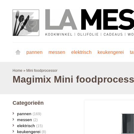
pannen
messen
elektrisch
keukengerei
ta
Home
»
Mini foodprocessor
Magimix
Mini foodprocess
Categorieën
pannen
(169)
messen
(2)
elektrisch
(15)
keukengerei
(8)