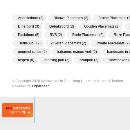
Aperitiefbord
(3)
Blauwe Placemats
(2)
Bruine Placemats
(2
Dinerbord
(3)
Gebaksbord
(2)
Gouden Placemats
(2)
Pastabord
(5)
RVS
(2)
Rode Placemats
(2)
Roze Pla
Truffle Aïoli
(2)
Zilveren Placemats
(2)
Zwarte Placemats
(2)
gourmet series
(5)
habanero mango Aïoli
(2)
handmade in 
raspen
(8)
roasting pan
(3)
scanpan
(3)
slowcooken
(
© Copyright 2026 Kookwinkel in Den Haag | La Mesa Koken & Tafelen
Powered by
Lightspeed