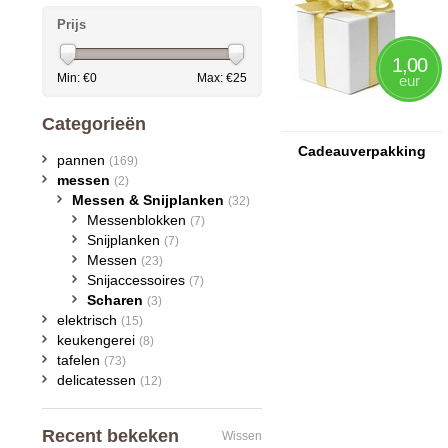
Prijs
1,00
Min: €
0
Max: €
25
eur
Categorieën
Cadeauverpakking
pannen
(169)
messen
(2)
Messen & Snijplanken
(32)
Messenblokken
(7)
Snijplanken
(7)
Messen
(23)
Snijaccessoires
(7)
Scharen
(3)
elektrisch
(15)
keukengerei
(8)
tafelen
(73)
delicatessen
(12)
Recent bekeken
Wissen