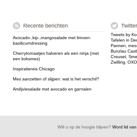
Recente berichten
Twitte
Tweets by Ko
Avocado-,kip-,mangosalade met limoen-
Tafelen in De
basilicumdressing
Pannen, mess
Bunzlau Cast
Cherrytomaatjes halveren als een ninja (met
Creuset, Sme
een koksmes)
Zwilling, OXO
Inspiratiereis Chicago
Mes aanzetten of slijpen: wat is het verschil?
Andijviesalade met avocado en garnalen
Wilt u op de hoogte blijven?
Word lid van 