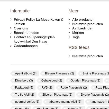
Informatie
Meer
Privacy Policy La Mesa Koken &
Alle producten
Tafelen
Nieuwste producten
Over ons
Aanbiedingen
Betaalmethoden
Merken
Contact en Openingstijden
Tags
kookwinkel Den Haag
Cadeaubonnen
RSS feeds
Nieuwste producten
Aperitiefbord
(3)
Blauwe Placemats
(2)
Bruine Placemats
(2
Dinerbord
(3)
Gebaksbord
(2)
Gouden Placemats
(2)
Pastabord
(5)
RVS
(2)
Rode Placemats
(2)
Roze Pla
Truffle Aïoli
(2)
Zilveren Placemats
(2)
Zwarte Placemats
(2)
gourmet series
(5)
habanero mango Aïoli
(2)
handmade in 
raspen
(8)
roasting pan
(3)
scanpan
(3)
slowcooken
(