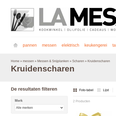
pannen
messen
elektrisch
keukengerei
ta
Home
»
messen
»
Messen & Snijplanken
»
Scharen
»
Kruidenscharen
Kruidenscharen
De resultaten filteren
Foto-tabel
Lijst
Merk
2 Producten