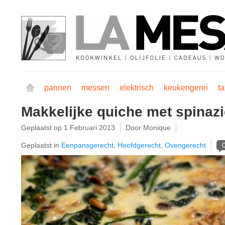
pannen
messen
elektrisch
keukengerei
ta
Makkelijke quiche met spinazi
Geplaatst op
1 Februari 2013
Door Monique
Geplaatst in
Eenpansgerecht
,
Hoofdgerecht
,
Ovengerecht