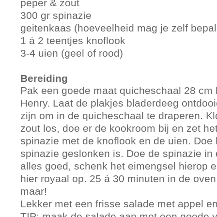
peper & zout
300 gr spinazie
geitenkaas (hoeveelheid mag je zelf bepal
1 á 2 teentjes knoflook
3-4 uien (geel of rood)
Bereiding
Pak een goede maat quicheschaal 28 cm b
Henry. Laat de plakjes bladerdeeg ontdooi
zijn om in de quicheschaal te draperen. K
zout los, doe er de kookroom bij en zet h
spinazie met de knoflook en de uien. Doe 
spinazie geslonken is. Doe de spinazie in
alles goed, schenk het eimengsel hierop 
hier royaal op. 25 á 30 minuten in de ove
maar!
Lekker met een frisse salade met appel en 
TIP: maak de salade aan met een goede vi