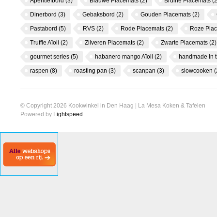
Aperitiefbord
(3)
Blauwe Placemats
(2)
Bruine Placemats
(2
Dinerbord
(3)
Gebaksbord
(2)
Gouden Placemats
(2)
Pastabord
(5)
RVS
(2)
Rode Placemats
(2)
Roze Pla
Truffle Aïoli
(2)
Zilveren Placemats
(2)
Zwarte Placemats
(2)
gourmet series
(5)
habanero mango Aïoli
(2)
handmade in 
raspen
(8)
roasting pan
(3)
scanpan
(3)
slowcooken
(
© Copyright 2026 Kookwinkel in Den Haag | La Mesa Koken & Tafelen
Powered by
Lightspeed