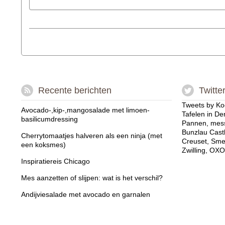
Recente berichten
Twitte
Tweets by Ko
Avocado-,kip-,mangosalade met limoen-
Tafelen in De
basilicumdressing
Pannen, mess
Bunzlau Cast
Cherrytomaatjes halveren als een ninja (met
Creuset, Sme
een koksmes)
Zwilling, OXO
Inspiratiereis Chicago
Mes aanzetten of slijpen: wat is het verschil?
Andijviesalade met avocado en garnalen