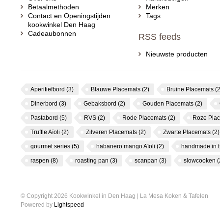
Betaalmethoden
Merken
Contact en Openingstijden
Tags
kookwinkel Den Haag
Cadeaubonnen
RSS feeds
Nieuwste producten
Aperitiefbord
(3)
Blauwe Placemats
(2)
Bruine Placemats
(2
Dinerbord
(3)
Gebaksbord
(2)
Gouden Placemats
(2)
Pastabord
(5)
RVS
(2)
Rode Placemats
(2)
Roze Pla
Truffle Aïoli
(2)
Zilveren Placemats
(2)
Zwarte Placemats
(2)
gourmet series
(5)
habanero mango Aïoli
(2)
handmade in 
raspen
(8)
roasting pan
(3)
scanpan
(3)
slowcooken
(
© Copyright 2026 Kookwinkel in Den Haag | La Mesa Koken & Tafelen
Powered by
Lightspeed