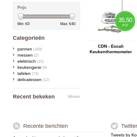
Prijs
35,50
Min: €
0
Max: €
40
eur
Categorieën
CDN - Escali
pannen
(169)
Keukenthermometer
messen
(2)
digitaal
elektrisch
(15)
keukengerei
(8)
tafelen
(73)
delicatessen
(12)
Recent bekeken
Wissen
Recente berichten
Twitte
Tweets by Ko