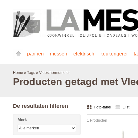
pannen
messen
elektrisch
keukengerei
ta
Home
»
Tags
»
Vleesthermometer
Producten getagd met Vl
De resultaten filteren
Foto-tabel
Lijst
Merk
1 Producten