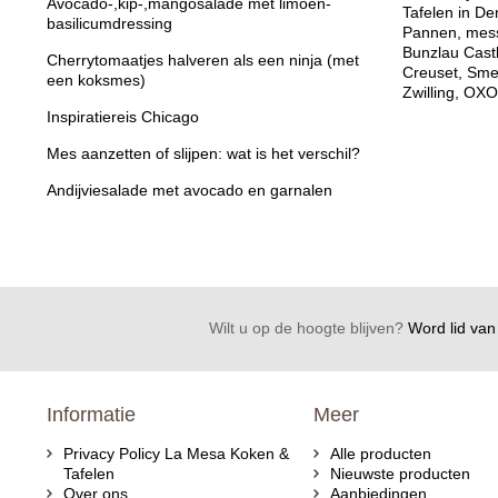
Avocado-,kip-,mangosalade met limoen-
Tafelen in De
basilicumdressing
Pannen, mess
Bunzlau Cast
Cherrytomaatjes halveren als een ninja (met
Creuset, Sme
een koksmes)
Zwilling, OXO
Inspiratiereis Chicago
Mes aanzetten of slijpen: wat is het verschil?
Andijviesalade met avocado en garnalen
Wilt u op de hoogte blijven?
Word lid van 
Informatie
Meer
Privacy Policy La Mesa Koken &
Alle producten
Tafelen
Nieuwste producten
Over ons
Aanbiedingen