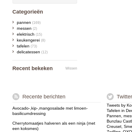
Categorieën
pannen
(169)
messen
(2)
elektrisch
(15)
keukengerei
(8)
tafelen
(73)
delicatessen
(12)
Recent bekeken
Wissen
Recente berichten
Twitte
Tweets by Ko
Avocado-,kip-,mangosalade met limoen-
Tafelen in De
basilicumdressing
Pannen, mess
Bunzlau Cast
Cherrytomaatjes halveren als een ninja (met
Creuset, Sme
een koksmes)
Zwilling, OXO