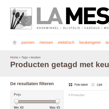
pannen
messen
elektrisch
keukengerei
ta
Home
»
Tags
»
keuken
Producten getagd met ke
De resultaten filteren
Foto-tabel
Lijst
Prijs
0 Producten
Min: €
0
Max: €
5