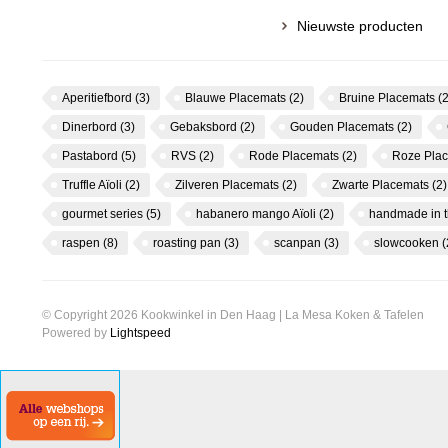
Nieuwste producten
Aperitiefbord
(3)
Blauwe Placemats
(2)
Bruine Placemats
(2
Dinerbord
(3)
Gebaksbord
(2)
Gouden Placemats
(2)
Pastabord
(5)
RVS
(2)
Rode Placemats
(2)
Roze Pla
Truffle Aïoli
(2)
Zilveren Placemats
(2)
Zwarte Placemats
(2)
gourmet series
(5)
habanero mango Aïoli
(2)
handmade in 
raspen
(8)
roasting pan
(3)
scanpan
(3)
slowcooken
(
© Copyright 2026 Kookwinkel in Den Haag | La Mesa Koken & Tafelen
Powered by
Lightspeed