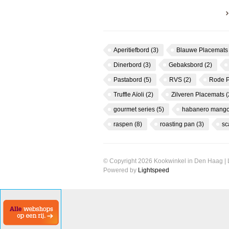
Aperitiefbord
(3)
Blauwe Placemat
Dinerbord
(3)
Gebaksbord
(2)
Pastabord
(5)
RVS
(2)
Rode 
Truffle Aïoli
(2)
Zilveren Placemats
(
gourmet series
(5)
habanero mango
raspen
(8)
roasting pan
(3)
s
© Copyright 2026 Kookwinkel in Den Haag |
Powered by
Lightspeed