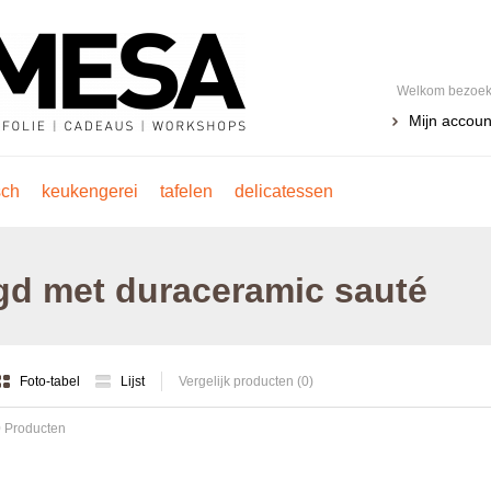
Welkom bezoeke
Mijn accoun
sch
keukengerei
tafelen
delicatessen
gd met duraceramic sauté
Foto-tabel
Lijst
Vergelijk producten (0)
 Producten