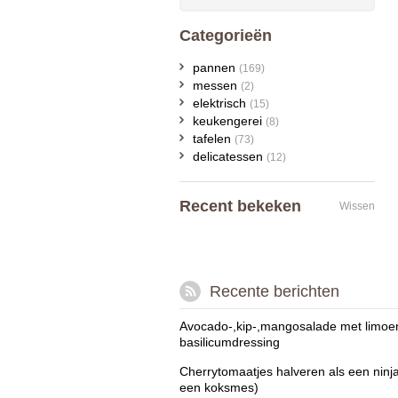
Categorieën
pannen
(169)
messen
(2)
elektrisch
(15)
keukengerei
(8)
tafelen
(73)
delicatessen
(12)
Recent bekeken
Wissen
Recente berichten
Avocado-,kip-,mangosalade met limoe
basilicumdressing
Cherrytomaatjes halveren als een ninj
een koksmes)