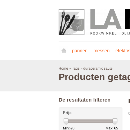
pannen
messen
elektri
Home
»
Tags
»
duraceramic sauté
Producten geta
De resultaten filteren
Prijs
0
Min: €
0
Max: €
5