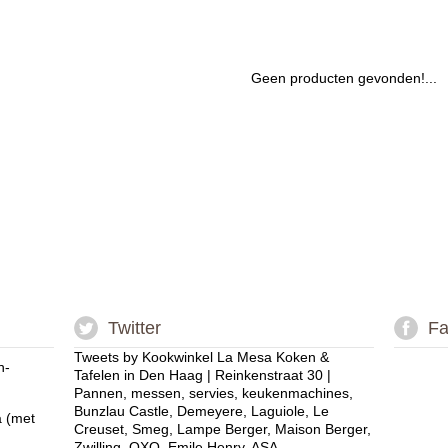
Geen producten gevonden!...
Twitter
Fa
Tweets by Kookwinkel La Mesa Koken &
n-
Tafelen in Den Haag | Reinkenstraat 30 |
Pannen, messen, servies, keukenmachines,
Bunzlau Castle, Demeyere, Laguiole, Le
a (met
Creuset, Smeg, Lampe Berger, Maison Berger,
Zwilling, OXO, Emile Henry, ASA.