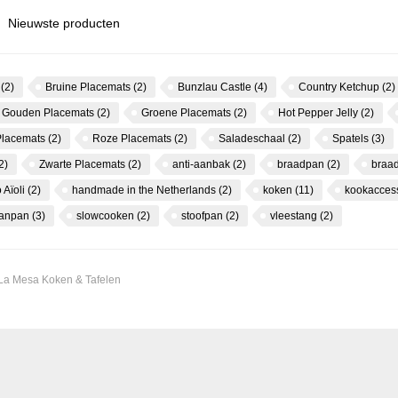
Nieuwste producten
s
(2)
Bruine Placemats
(2)
Bunzlau Castle
(4)
Country Ketchup
(2)
Gouden Placemats
(2)
Groene Placemats
(2)
Hot Pepper Jelly
(2)
Placemats
(2)
Roze Placemats
(2)
Saladeschaal
(2)
Spatels
(3)
2)
Zwarte Placemats
(2)
anti-aanbak
(2)
braadpan
(2)
braa
 Aïoli
(2)
handmade in the Netherlands
(2)
koken
(11)
kookacces
canpan
(3)
slowcooken
(2)
stoofpan
(2)
vleestang
(2)
 La Mesa Koken & Tafelen