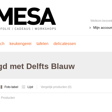
Welkom bezoeke
Mijn accoun
sch
keukengerei
tafelen
delicatessen
gd met Delfts Blauw
Foto-tabel
Lijst
Vergelijk producten (0)
 Producten