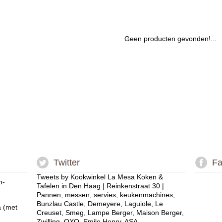
Geen producten gevonden!...
Twitter
Fa
Tweets by Kookwinkel La Mesa Koken &
n-
Tafelen in Den Haag | Reinkenstraat 30 |
Pannen, messen, servies, keukenmachines,
Bunzlau Castle, Demeyere, Laguiole, Le
a (met
Creuset, Smeg, Lampe Berger, Maison Berger,
Zwilling, OXO, Emile Henry, ASA.