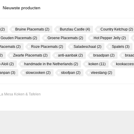
Nieuwste producten
s
(2)
Bruine Placemats
(2)
Bunzlau Castle
(4)
Country Ketchup
(2)
Gouden Placemats
(2)
Groene Placemats
(2)
Hot Pepper Jelly
(2)
Placemats
(2)
Roze Placemats
(2)
Saladeschaal
(2)
Spatels
(3)
2)
Zwarte Placemats
(2)
anti-aanbak
(2)
braadpan
(2)
braa
 Aïoli
(2)
handmade in the Netherlands
(2)
koken
(11)
kookacces
canpan
(3)
slowcooken
(2)
stoofpan
(2)
vleestang
(2)
 La Mesa Koken & Tafelen