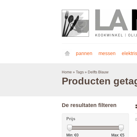
pannen
messen
elektri
Home
»
Tags
»
Delfts Blauw
Producten geta
De resultaten filteren
Prijs
0
Min: €
0
Max: €
5