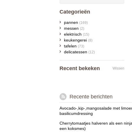
Categorieën
pannen
(169)
messen
(2)
elektrisch
(15)
keukengerei
(8)
tafelen
(73)
delicatessen
(12)
Recent bekeken
Wissen
Recente berichten
Avocado-,kip-,mangosalade met limoe
basilicumdressing
Cherrytomaatjes halveren als een ninj
een koksmes)