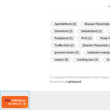
Aperitiefbord
(3)
Blauwe Placemat
Dinerbord
(3)
Gebaksbord
(2)
Pastabord
(5)
RVS
(2)
Rode 
Truffle Aïoli
(2)
Zilveren Placemats
(
gourmet series
(5)
habanero mango
raspen
(8)
roasting pan
(3)
s
© Copyright 2026 Kookwinkel in Den Haag |
Powered by
Lightspeed