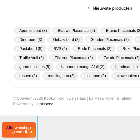
Nieuwste producten
Aperitiefbord
(3)
Blauwe Placemats
(2)
Bruine Placemats
(2
Dinerbord
(3)
Gebaksbord
(2)
Gouden Placemats
(2)
Pastabord
(5)
RVS
(2)
Rode Placemats
(2)
Roze Pla
Truffle Aïoli
(2)
Zilveren Placemats
(2)
Zwarte Placemats
(2)
gourmet series
(5)
habanero mango Aïoli
(2)
handmade in 
raspen
(8)
roasting pan
(3)
scanpan
(3)
slowcooken
(
© Copyright 2026 Kookwinkel in Den Haag | La Mesa Koken & Tafelen
Powered by
Lightspeed