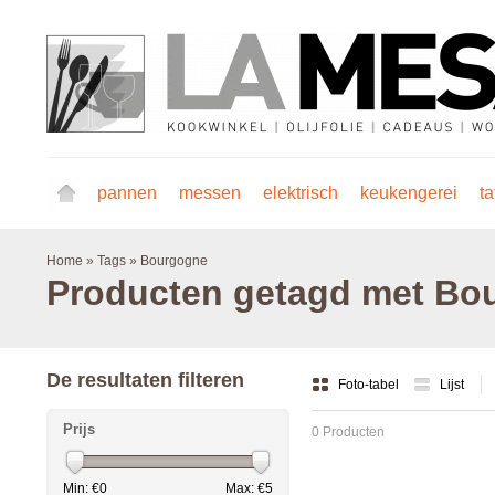
pannen
messen
elektrisch
keukengerei
ta
Home
»
Tags
»
Bourgogne
Producten getagd met Bo
De resultaten filteren
Foto-tabel
Lijst
Prijs
0 Producten
Min: €
0
Max: €
5