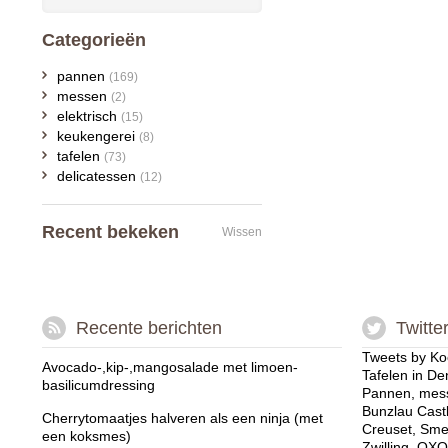
Categorieën
pannen
(169)
messen
(2)
elektrisch
(15)
keukengerei
(8)
tafelen
(73)
delicatessen
(12)
Recent bekeken
Wissen
Recente berichten
Twitte
Tweets by Ko
Avocado-,kip-,mangosalade met limoen-
Tafelen in De
basilicumdressing
Pannen, mess
Bunzlau Cast
Cherrytomaatjes halveren als een ninja (met
Creuset, Sme
een koksmes)
Zwilling, OXO