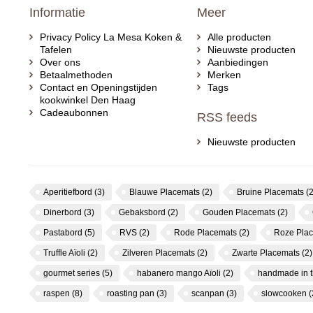
Informatie
Meer
Privacy Policy La Mesa Koken &
Alle producten
Tafelen
Nieuwste producten
Over ons
Aanbiedingen
Betaalmethoden
Merken
Contact en Openingstijden
Tags
kookwinkel Den Haag
Cadeaubonnen
RSS feeds
Nieuwste producten
Aperitiefbord
(3)
Blauwe Placemats
(2)
Bruine Placemats
(2
Dinerbord
(3)
Gebaksbord
(2)
Gouden Placemats
(2)
Pastabord
(5)
RVS
(2)
Rode Placemats
(2)
Roze Pla
Truffle Aïoli
(2)
Zilveren Placemats
(2)
Zwarte Placemats
(2)
gourmet series
(5)
habanero mango Aïoli
(2)
handmade in 
raspen
(8)
roasting pan
(3)
scanpan
(3)
slowcooken
(