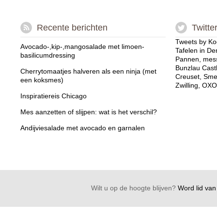
Recente berichten
Twitte
Tweets by Ko
Avocado-,kip-,mangosalade met limoen-
Tafelen in De
basilicumdressing
Pannen, mess
Bunzlau Cast
Cherrytomaatjes halveren als een ninja (met
Creuset, Sme
een koksmes)
Zwilling, OXO
Inspiratiereis Chicago
Mes aanzetten of slijpen: wat is het verschil?
Andijviesalade met avocado en garnalen
Wilt u op de hoogte blijven?
Word lid van 