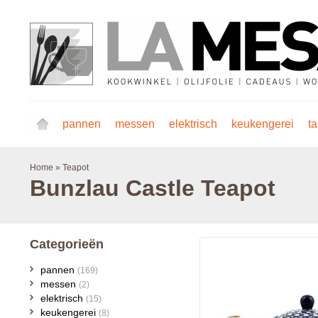
pannen
messen
elektrisch
keukengerei
ta
Home
»
Teapot
Bunzlau Castle
Teapot
Categorieën
pannen
(169)
messen
(2)
elektrisch
(15)
keukengerei
(8)