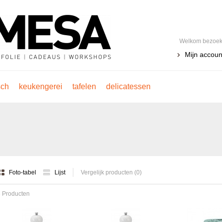
Welkom bezoeke
Mijn accoun
sch
keukengerei
tafelen
delicatessen
Foto-tabel
Lijst
Vergelijk producten (0)
 Producten