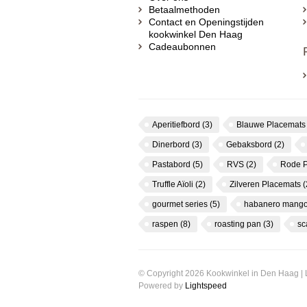
Betaalmethoden
Contact en Openingstijden
kookwinkel Den Haag
Cadeaubonnen
Aperitiefbord
(3)
Blauwe Placemat
Dinerbord
(3)
Gebaksbord
(2)
Pastabord
(5)
RVS
(2)
Rode 
Truffle Aïoli
(2)
Zilveren Placemats
(
gourmet series
(5)
habanero mango
raspen
(8)
roasting pan
(3)
s
© Copyright 2026 Kookwinkel in Den Haag |
Powered by
Lightspeed