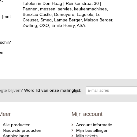
n-
Tafelen in Den Haag | Reinkenstraat 30 |
Pannen, messen, servies, keukenmachines,
Bunzlau Castle, Demeyere, Laguiole, Le
a (met
Creuset, Smeg, Lampe Berger, Maison Berger,
Zwilling, OXO, Emile Henry, ASA.
schil?
en
gte blijven?
Word lid van onze mailinglijst:
Meer
Mijn account
Alle producten
Account informatie
Nieuwste producten
Mijn bestellingen
Aanbiedingen
Mijn tickets