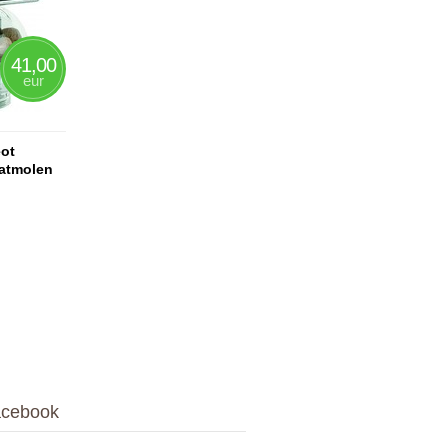
41,00
eur
ot
atmolen
re
cebook