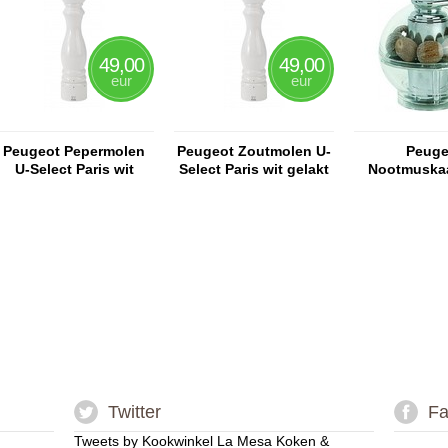
49,00
49,00
eur
eur
Peugeot Pepermolen
Peugeot Zoutmolen U-
Peuge
U-Select Paris wit
Select Paris wit gelakt
Nootmuska
gelakt
Tido
Twitter
Fa
Tweets by Kookwinkel La Mesa Koken &