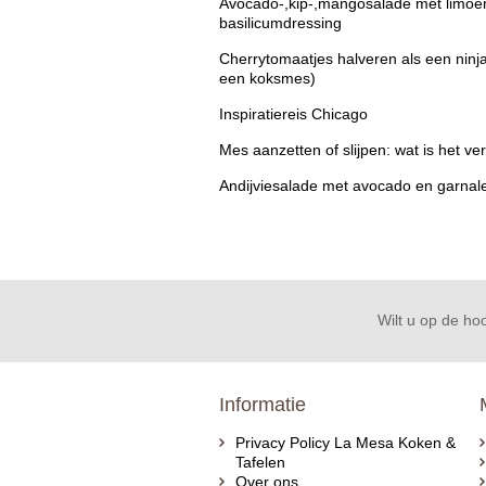
Avocado-,kip-,mangosalade met limoe
basilicumdressing
Cherrytomaatjes halveren als een ninj
een koksmes)
Inspiratiereis Chicago
Mes aanzetten of slijpen: wat is het ver
Andijviesalade met avocado en garnal
Wilt u op de hoo
Informatie
Privacy Policy La Mesa Koken &
Tafelen
Over ons