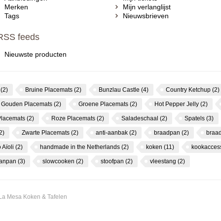
Merken
Mijn verlanglijst
Tags
Nieuwsbrieven
RSS feeds
Nieuwste producten
s
(2)
Bruine Placemats
(2)
Bunzlau Castle
(4)
Country Ketchup
(2)
Gouden Placemats
(2)
Groene Placemats
(2)
Hot Pepper Jelly
(2)
Placemats
(2)
Roze Placemats
(2)
Saladeschaal
(2)
Spatels
(3)
2)
Zwarte Placemats
(2)
anti-aanbak
(2)
braadpan
(2)
braa
 Aïoli
(2)
handmade in the Netherlands
(2)
koken
(11)
kookacces
canpan
(3)
slowcooken
(2)
stoofpan
(2)
vleestang
(2)
 La Mesa Koken & Tafelen