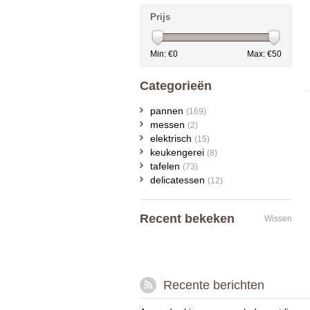
Prijs
Min: €
0
Max: €
50
Categorieën
pannen
(169)
messen
(2)
elektrisch
(15)
keukengerei
(8)
tafelen
(73)
delicatessen
(12)
Recent bekeken
Wissen
Recente berichten