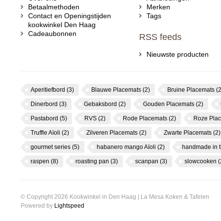
Betaalmethoden
Merken
Contact en Openingstijden
Tags
kookwinkel Den Haag
Cadeaubonnen
RSS feeds
Nieuwste producten
Aperitiefbord
(3)
Blauwe Placemats
(2)
Bruine Placemats
(2
Dinerbord
(3)
Gebaksbord
(2)
Gouden Placemats
(2)
Pastabord
(5)
RVS
(2)
Rode Placemats
(2)
Roze Pla
Truffle Aïoli
(2)
Zilveren Placemats
(2)
Zwarte Placemats
(2)
gourmet series
(5)
habanero mango Aïoli
(2)
handmade in 
raspen
(8)
roasting pan
(3)
scanpan
(3)
slowcooken
(
© Copyright 2026 Kookwinkel in Den Haag | La Mesa Koken & Tafelen
Powered by
Lightspeed