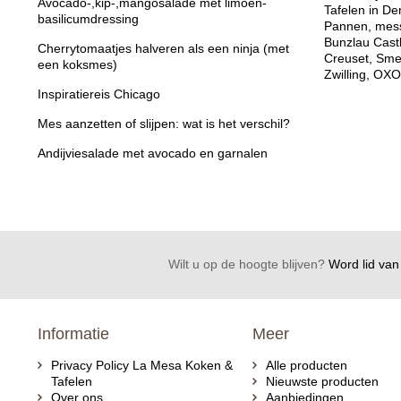
Avocado-,kip-,mangosalade met limoen-
Tafelen in De
basilicumdressing
Pannen, mess
Bunzlau Cast
Cherrytomaatjes halveren als een ninja (met
Creuset, Sme
een koksmes)
Zwilling, OXO
Inspiratiereis Chicago
Mes aanzetten of slijpen: wat is het verschil?
Andijviesalade met avocado en garnalen
Wilt u op de hoogte blijven?
Word lid van 
Informatie
Meer
Privacy Policy La Mesa Koken &
Alle producten
Tafelen
Nieuwste producten
Over ons
Aanbiedingen