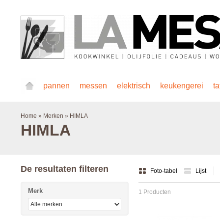
pannen
messen
elektrisch
keukengerei
ta
Home
»
Merken
»
HIMLA
HIMLA
De resultaten filteren
Foto-tabel
Lijst
Merk
1 Producten