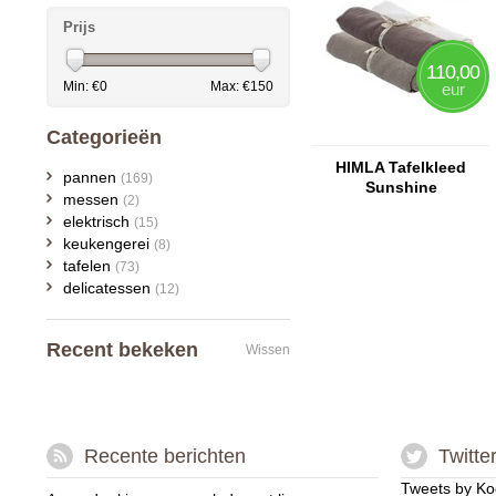
Prijs
110,00
Min: €
0
Max: €
150
eur
Categorieën
HIMLA Tafelkleed
pannen
(169)
Sunshine
messen
(2)
elektrisch
(15)
keukengerei
(8)
tafelen
(73)
delicatessen
(12)
Recent bekeken
Wissen
Recente berichten
Twitte
Tweets by Ko