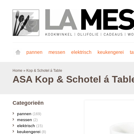
pannen
messen
elektrisch
keukengerei
ta
Home
»
Kop & Schotel á Table
ASA
Kop & Schotel á Tabl
Categorieën
pannen
(169)
messen
(2)
elektrisch
(15)
keukengerei
(8)