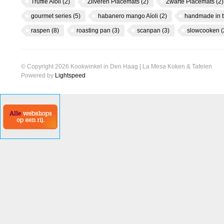
Truffle Aïoli
(2)
Zilveren Placemats
(2)
Zwarte Placemats
(2)
gourmet series
(5)
habanero mango Aïoli
(2)
handmade in 
raspen
(8)
roasting pan
(3)
scanpan
(3)
slowcooken
(
© Copyright 2026 Kookwinkel in Den Haag | La Mesa Koken & Tafelen
Powered by
Lightspeed