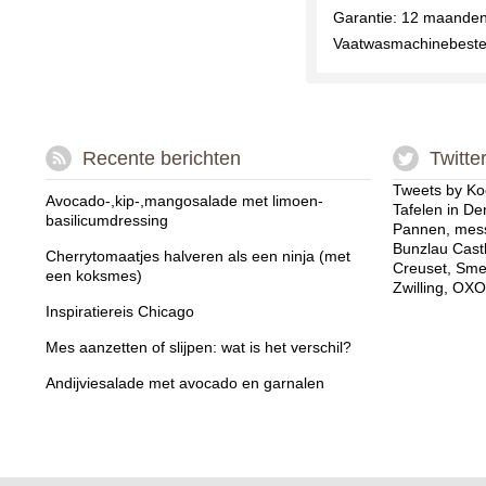
Garantie: 12 maande
Vaatwasmachinebeste
Recente berichten
Twitte
Tweets by Ko
Avocado-,kip-,mangosalade met limoen-
Tafelen in De
basilicumdressing
Pannen, mess
Bunzlau Cast
Cherrytomaatjes halveren als een ninja (met
Creuset, Sme
een koksmes)
Zwilling, OXO
Inspiratiereis Chicago
Mes aanzetten of slijpen: wat is het verschil?
Andijviesalade met avocado en garnalen