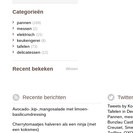
Categorieën
pannen
(169)
messen
(2)
elektrisch
(15)
keukengerei
(8)
tafelen
(73)
delicatessen
(12)
Recent bekeken
Wissen
Recente berichten
Twitte
Tweets by Ko
Avocado-,kip-,mangosalade met limoen-
Tafelen in De
basilicumdressing
Pannen, mess
Bunzlau Cast
Cherrytomaatjes halveren als een ninja (met
Creuset, Sme
een koksmes)
Zwilling, OXO