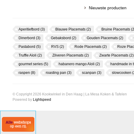
Nieuwste producten
Aperitiefbord
(3)
Blauwe Placemats
(2)
Bruine Placemats
(2
Dinerbord
(3)
Gebaksbord
(2)
Gouden Placemats
(2)
Pastabord
(5)
RVS
(2)
Rode Placemats
(2)
Roze Pla
Truffle Aïoli
(2)
Zilveren Placemats
(2)
Zwarte Placemats
(2)
gourmet series
(5)
habanero mango Aïoli
(2)
handmade in 
raspen
(8)
roasting pan
(3)
scanpan
(3)
slowcooken
(
© Copyright 2026 Kookwinkel in Den Haag | La Mesa Koken & Tafelen
Powered by
Lightspeed