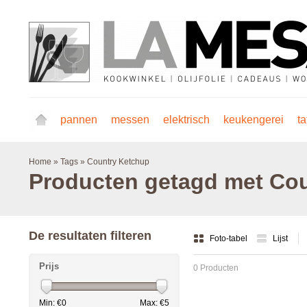
pannen
messen
elektrisch
keukengerei
ta
Home
»
Tags
»
Country Ketchup
Producten getagd met Co
De resultaten filteren
Foto-tabel
Lijst
Prijs
0 Producten
Min: €
0
Max: €
5